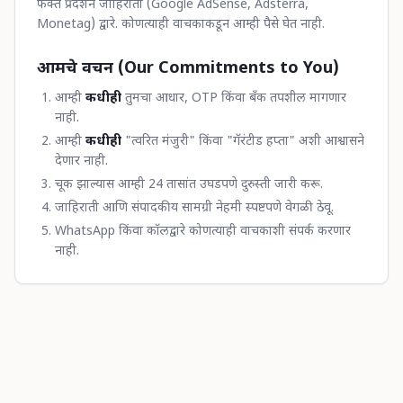
फक्त प्रदर्शन जाहिराती (Google AdSense, Adsterra,
Monetag) द्वारे. कोणत्याही वाचकाकडून आम्ही पैसे घेत नाही.
आमचे वचन (Our Commitments to You)
आम्ही
कधीही
तुमचा आधार, OTP किंवा बँक तपशील मागणार
नाही.
आम्ही
कधीही
"त्वरित मंजुरी" किंवा "गॅरंटीड हप्ता" अशी आश्वासने
देणार नाही.
चूक झाल्यास आम्ही 24 तासांत उघडपणे दुरुस्ती जारी करू.
जाहिराती आणि संपादकीय सामग्री नेहमी स्पष्टपणे वेगळी ठेवू.
WhatsApp किंवा कॉलद्वारे कोणत्याही वाचकाशी संपर्क करणार
नाही.