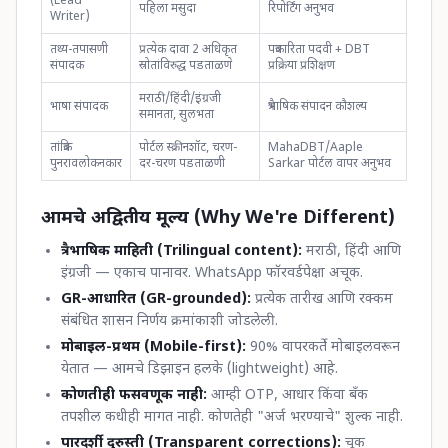
(Lead
पहिला मसुदा
रिपोर्टिंग अनुभव
Writer)
तथ्य-तपासणी
प्रत्येक दावा 2 अधिकृत
पत्रकारिता पदवी + DBT
संपादक
स्रोतांविरुद्ध पडताळणे
प्रक्रिया प्रशिक्षण
मराठी/हिंदी/इंग्रजी
भाषा संपादक
त्रैभाषिक संपादन कौशल्य
समानता, सुलभता
तांत्रिक
पोर्टल स्क्रीनशॉट, चरण-
MahaDBT/Aaple
पुनरावलोकनकार
दर-चरण पडताळणी
Sarkar पोर्टल वापर अनुभव
आमचे अद्वितीय मूल्य (Why We're Different)
त्रैभाषिक माहिती (Trilingual content):
मराठी, हिंदी आणि
इंग्रजी — एकाच पानावर. WhatsApp फॉरवर्डपेक्षा अचूक.
GR-आधारित (GR-grounded):
प्रत्येक तारीख आणि रक्कम
संबंधित शासन निर्णय क्रमांकाशी जोडलेली.
मोबाइल-प्रथम (Mobile-first):
90% वापरकर्ते मोबाइलवरून
येतात — आमचे डिझाइन हलके (lightweight) आहे.
कोणतीही फसवणूक नाही:
आम्ही OTP, आधार किंवा बँक
तपशील कधीही मागत नाही. कोणतेही "अर्ज भरण्याचे" शुल्क नाही.
पारदर्शी दुरुस्ती (Transparent corrections):
चूक