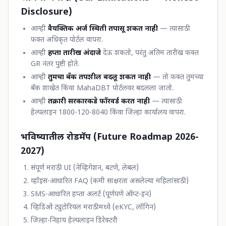
Disclosure)
आम्ही
वैयक्तिक अर्ज स्थिती तपासू शकत नाही
— त्यासाठी
फक्त अधिकृत पोर्टल वापरा.
आम्ही
हप्ता तारीख अंदाजे
देऊ शकतो, परंतु अंतिम तारीख फक्त
GR नंतर पुष्टी होते.
आम्ही
तुमचा बँक तपशील बदलू शकत नाही
— तो फक्त तुमच्या
बँक शाखेत किंवा MahaDBT पोर्टलवर बदलला जातो.
आम्ही
तक्रारी सरकारकडे फॉरवर्ड करत नाही
— त्यासाठी
हेल्पलाइन 1800-120-8040 किंवा जिल्हा कार्यालय वापरा.
भविष्यातील रोडमॅप (Future Roadmap 2026-
2027)
संपूर्ण मराठी UI (नेव्हिगेशन, बटणे, लेबल)
व्हॉइस-आधारित FAQ (कमी साक्षरता असलेल्या महिलांसाठी)
SMS-आधारित हप्ता अलर्ट (पूर्णपणे ऑप्ट-इन)
व्हिडिओ ट्युटोरियल मराठीमध्ये (eKYC, लॉगिन)
जिल्हा-निहाय हेल्पलाइन डिरेक्टरी