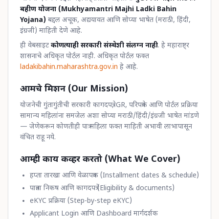
बहीण योजना (Mukhyamantri Majhi Ladki Bahin
Yojana)
बद्दल अचूक, अद्ययावत आणि सोप्या भाषेत (मराठी, हिंदी,
इंग्रजी) माहिती देणे आहे.
ही वेबसाइट
कोणत्याही सरकारी संस्थेशी संलग्न नाही
. हे महाराष्ट्र
शासनाचे अधिकृत पोर्टल नाही. अधिकृत पोर्टल फक्त
ladakibahin.maharashtra.gov.in
हे आहे.
आमचे मिशन (Our Mission)
योजनेची गुंतागुंतीची सरकारी कागदपत्रे, GR, परिपत्रके आणि पोर्टल प्रक्रिया
सामान्य महिलांना समजेल अशा सोप्या मराठी/हिंदी/इंग्रजी भाषेत मांडणे
— जेणेकरून कोणतीही पात्र महिला फक्त माहिती अभावी लाभापासून
वंचित राहू नये.
आम्ही काय कव्हर करतो (What We Cover)
हप्ता तारखा आणि वेळापत्रक (Installment dates & schedule)
पात्रता निकष आणि कागदपत्रे (Eligibility & documents)
eKYC प्रक्रिया (Step-by-step eKYC)
Applicant Login आणि Dashboard मार्गदर्शक