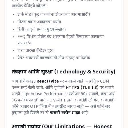
खालील वैशिष्ट्ये जोडली:
डार्क मोड (वृद्ध वाचकांना डोळ्यांच्या आरामासाठी)
मोठ्या फॉन्ट आकाराचा पर्याय
हिंदी आवृत्ती प्रत्येक मुख्य लेखावर
FAQ विभाग पोर्टल बंद असताना नेहमी विचारल्या जाणार्‍या
प्रश्नांसाठी
हप्ता तारखा कॅलेंडर दृश्य
पेमेंट अयशस्वी कारणांसाठी डीप-डाइव्ह मार्गदर्शक
तंत्रज्ञान आणि सुरक्षा (Technology & Security)
आमची वेबसाइट
React/Vite
वर बनवली आहे, जागतिक CDN
वरून सर्व्ह केली जाते, आणि पूर्णपणे
HTTPS (TLS 1.3)
वर चालते.
आम्ही Lighthouse Performance स्कोअर 90+ राखतो, याचा अर्थ
3G कनेक्शनवरही पाने जलद लोड होतात. कोणतेही लॉगिन, कोणताही
फॉर्म आधार OTP किंवा बँक तपशील मागत नाही — असे फॉर्म जर
तुम्हाला कुठे दिसले तर ती
फसवी क्लोन साइट
आहे.
आमची मर्यादा (Our Limitations — Honest