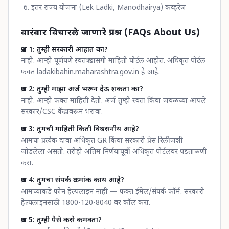
इतर राज्य योजना (Lek Ladki, Manodhairya) कव्हरेज
वारंवार विचारले जाणारे प्रश्न (FAQs About Us)
प्रश्न 1: तुम्ही सरकारी आहात का?
नाही. आम्ही पूर्णपणे स्वतंत्र खासगी माहिती पोर्टल आहोत. अधिकृत पोर्टल
फक्त ladakibahin.maharashtra.gov.in हे आहे.
प्रश्न 2: तुम्ही माझा अर्ज भरून देऊ शकता का?
नाही. आम्ही फक्त माहिती देतो. अर्ज तुम्ही स्वतः किंवा जवळच्या आपले
सरकार/CSC केंद्रावरून भरावा.
प्रश्न 3: तुमची माहिती किती विश्वसनीय आहे?
आमचा प्रत्येक दावा अधिकृत GR किंवा सरकारी प्रेस रिलीजशी
जोडलेला असतो. तरीही अंतिम निर्णयापूर्वी अधिकृत पोर्टलवर पडताळणी
करा.
प्रश्न 4: तुमचा संपर्क क्रमांक काय आहे?
आमच्याकडे फोन हेल्पलाइन नाही — फक्त ईमेल/संपर्क फॉर्म. सरकारी
हेल्पलाइनसाठी 1800-120-8040 वर कॉल करा.
प्रश्न 5: तुम्ही पैसे कसे कमवता?