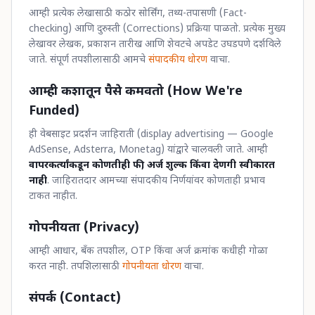
आम्ही प्रत्येक लेखासाठी कठोर सोर्सिंग, तथ्य-तपासणी (Fact-
checking) आणि दुरुस्ती (Corrections) प्रक्रिया पाळतो. प्रत्येक मुख्य
लेखावर लेखक, प्रकाशन तारीख आणि शेवटचे अपडेट उघडपणे दर्शविले
जाते. संपूर्ण तपशीलासाठी आमचे
संपादकीय धोरण
वाचा.
आम्ही कशातून पैसे कमवतो (How We're
Funded)
ही वेबसाइट प्रदर्शन जाहिराती (display advertising — Google
AdSense, Adsterra, Monetag) यांद्वारे चालवली जाते. आम्ही
वापरकर्त्यांकडून कोणतीही फी, अर्ज शुल्क किंवा देणगी स्वीकारत
नाही
. जाहिरातदार आमच्या संपादकीय निर्णयांवर कोणताही प्रभाव
टाकत नाहीत.
गोपनीयता (Privacy)
आम्ही आधार, बँक तपशील, OTP किंवा अर्ज क्रमांक कधीही गोळा
करत नाही. तपशिलासाठी
गोपनीयता धोरण
वाचा.
संपर्क (Contact)