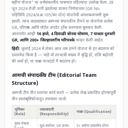
बहीण योजना" चा अर्थसंकल्पीय भाषणात पहिल्यांदा उल्लेख केला. 28
जून 2024 रोजी जारी झालेल्या शासन निर्णयानंतर (GR No.
महिविवि-2024/प्र.क्र.105/का-दोन) योजनेची अंमलबजावणी सुरू
झाली. त्याच आठवड्यात आमच्या संपादकीय टीमने या योजनेचा प्रत्येक
GR, परिपत्रक आणि पोर्टल अपडेट ट्रॅक करण्यास सुरुवात केली.
आजपर्यंत आम्ही
16 हप्ते, 4 दिवाळी बोनस घोषणा, 7 पात्रता दुरुस्ती
GR, आणि 200+ जिल्हास्तरीय परिपत्रके
कव्हर केली आहेत.
हिंदी:
जुलाई 2024 से लेकर आज तक हमने योजना के हर बदलाव को
दस्तावेज़ किया है — चाहे वो लाभार्थी संख्या में वृद्धि हो, राशि बढ़ोतरी
की चर्चा हो, या पात्रता मानदंडों में बदलाव हो।
आमची संपादकीय टीम (Editorial Team
Structure)
आमची टीम तीन स्तरांवर कार्य करते — प्रत्येक लेख प्रकाशित होण्यापूर्वी
तीन स्वतंत्र दृष्टिकोनातून तपासला जातो:
भूमिका
जबाबदारी
पात्रता (Qualification)
(Role)
(Responsibility)
मुख्य लेखक
मूळ संशोधन, GR वाचन,
5+ वर्षांचा शासकीय धोरण