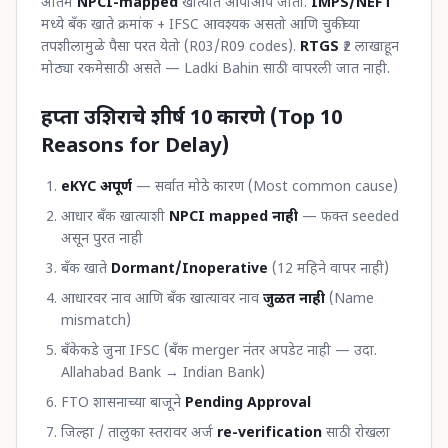
अंतिम
NPCI-mapped
खात्यात आपोआप जातो.
IMPS/NEFT
मध्ये बँक खाते क्रमांक + IFSC आवश्यक असतो आणि चुकीच्या
तपशीलामुळे पैसा परत येतो (R03/R09 codes).
RTGS
₹2 लाखाहून
मोठ्या रकमेसाठी असते — Ladki Bahin साठी वापरली जात नाही.
हप्ता उशिराचे शीर्ष 10 कारणे (Top 10
Reasons for Delay)
eKYC अपूर्ण
— सर्वात मोठे कारण (Most common cause)
आधार बँक खात्याशी
NPCI mapped नाही
— फक्त seeded
असून पुरत नाही
बँक खाते
Dormant/Inoperative
(12 महिने वापर नाही)
आधारवर नाव आणि बँक खात्यावर नाव
जुळत नाही
(Name
mismatch)
बँकेकडे जुना IFSC (बँक merger नंतर अपडेट नाही — उदा.
Allahabad Bank → Indian Bank)
FTO शासनाच्या बाजूने
Pending Approval
जिल्हा / तालुका स्तरावर अर्ज
re-verification
साठी रोखला