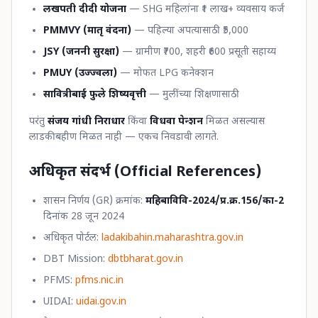
लखपती दीदी योजना
— SHG महिलांना ₹1 लाख+ व्यवसाय कर्ज
PMMVY (मातृ वंदना)
— पहिल्या अपत्यासाठी ₹5,000
JSY (जननी सुरक्षा)
— ग्रामीण ₹700, शहरी ₹600 प्रसूती सहाय्य
PMUY (उज्ज्वला)
— मोफत LPG कनेक्शन
सावित्रीबाई फुले शिष्यवृत्ती
— मुलींच्या शिक्षणासाठी
परंतु
संजय गांधी निराधार
किंवा
विधवा पेन्शन
मिळत असल्यास
लाडकी बहीण मिळत नाही — एकच निवडावी लागते.
अधिकृत संदर्भ (Official References)
शासन निर्णय (GR) क्रमांक:
महिबाविवि-2024/प्र.क्र.156/का-2
दिनांक 28 जून 2024
अधिकृत पोर्टल:
ladakibahin.maharashtra.gov.in
DBT Mission:
dbtbharat.gov.in
PFMS:
pfms.nic.in
UIDAI:
uidai.gov.in