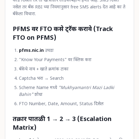
कोड दिसला तर तो खात्रीशीर लाडकी बहीण हप्ता आहे. SMS दिसत
नसेल तर बँक RBI च्या नियमानुसार free SMS alerts देत आहे का ते
बँकेला विचारा.
PFMS वर FTO कसे ट्रॅक करावे (Track
FTO on PFMS)
pfms.nic.in
उघडा
"Know Your Payments" वर क्लिक करा
बँकेचे नाव + खाते क्रमांक टाका
Captcha भरा → Search
Scheme Name मध्ये
"Mukhyamantri Mazi Ladki
Bahin"
शोधा
FTO Number, Date, Amount, Status दिसेल
तक्रार पातळी 1 → 2 → 3 (Escalation
Matrix)