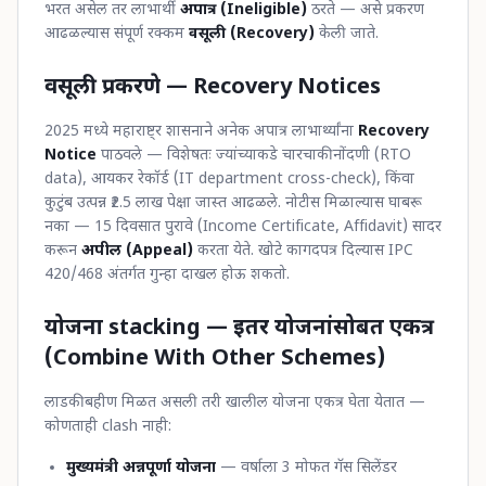
भरत असेल तर लाभार्थी
अपात्र (Ineligible)
ठरते — असे प्रकरण
आढळल्यास संपूर्ण रक्कम
वसूली (Recovery)
केली जाते.
वसूली प्रकरणे — Recovery Notices
2025 मध्ये महाराष्ट्र शासनाने अनेक अपात्र लाभार्थ्यांना
Recovery
Notice
पाठवले — विशेषतः ज्यांच्याकडे चारचाकी नोंदणी (RTO
data), आयकर रेकॉर्ड (IT department cross-check), किंवा
कुटुंब उत्पन्न ₹2.5 लाख पेक्षा जास्त आढळले. नोटीस मिळाल्यास घाबरू
नका — 15 दिवसात पुरावे (Income Certificate, Affidavit) सादर
करून
अपील (Appeal)
करता येते. खोटे कागदपत्र दिल्यास IPC
420/468 अंतर्गत गुन्हा दाखल होऊ शकतो.
योजना stacking — इतर योजनांसोबत एकत्र
(Combine With Other Schemes)
लाडकी बहीण मिळत असली तरी खालील योजना एकत्र घेता येतात —
कोणताही clash नाही:
मुख्यमंत्री अन्नपूर्णा योजना
— वर्षाला 3 मोफत गॅस सिलेंडर