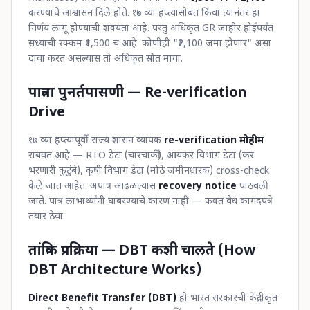
करण्याचे आश्वासन दिले होते. १७ व्या हप्त्यासोबत किंवा त्यानंतर हा
निर्णय लागू होण्याची शक्यता आहे. परंतु अधिकृत GR जाहीर होईपर्यंत
सध्याची रक्कम ₹1,500 च आहे. कोणीही "₹2,100 जमा होणार" असा
दावा करत असल्यास तो अधिकृत स्रोत मागा.
पात्रता पुनर्तपासणी — Re-verification
Drive
१७ व्या हप्त्यापूर्वी राज्य शासन व्यापक
re-verification मोहीम
राबवत आहे — RTO डेटा (चारचाकी), आयकर विभाग डेटा (कर
भरणारी कुटुंबे), कृषी विभाग डेटा (मोठे जमीनधारक) cross-check
केले जात आहेत. अपात्र आढळल्यास
recovery notice
पाठवली
जाते. पात्र लाभार्थ्यांनी घाबरण्याचे कारण नाही — फक्त वैध कागदपत्रे
तयार ठेवा.
तांत्रिक प्रक्रिया — DBT कशी चालते (How
DBT Architecture Works)
Direct Benefit Transfer (DBT)
ही भारत सरकारची केंद्रीकृत