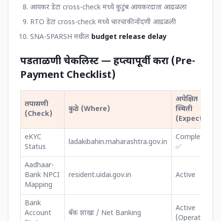
आयकर डेटा cross-check मध्ये कुटुंब आयकरदाता आढळला
RTO डेटा cross-check मध्ये चारचाकी नोंदणी आढळली
SNA-SPARSH मधील
budget release delay
पडताळणी चेकलिस्ट — हप्त्यापूर्वी करा (Pre-
Payment Checklist)
अपेक्षित
तपासणी
कुठे (Where)
स्थिती
(Check)
(Expected)
eKYC
Completed
ladakibahin.maharashtra.gov.in
Status
✅
Aadhaar-
Bank NPCI
resident.uidai.gov.in
Active
Mapping
Bank
Active
Account
बँक शाखा / Net Banking
(Operative)