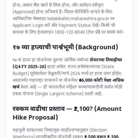
होना, आधार बैंक खाते से लिंक होना, और आवेदन स्वीकृत
(Approved) होना अनिवार्य है। किस्त की स्थिति जांचने के लिए
आधिकारिक वेबसाइट ladakibahin.maharashtra.gov.in पर
Applicant Login करें और Payment Status देखें। किसी भी
समस्या के लिए हेल्पलाइन 1800-120-8040 (टोल फ्री) पर संपर्क करें।
१७ व्या हप्त्याची पार्श्वभूमी (Background)
१७ वा हप्ता हा योजनेच्या दुसऱ्या आर्थिक वर्षाच्या
शेवटच्या तिमाहीचा
(Q4 FY 2025-26)
हप्ता असेल. राज्य अर्थसंकल्पाच्या (State
Budget) पूर्वसंध्येला फेब्रुवारी/मार्च 2026 मध्ये हा हप्ता जमा होईल.
आतापर्यंत महाराष्ट्र शासनाने या योजनेवर
₹46,000 कोटी पेक्षा अधिक
खर्च
केला आहे — ही भारतातील महिला कल्याणासाठीची सर्वात मोठी
एकल योजना (Single Largest Scheme) ठरली आहे.
रक्कम वाढीचा प्रस्ताव — ₹2,100? (Amount
Hike Proposal)
महायुती सरकारच्या निवडणूक जाहीरनाम्यानुसार (Election
Manifesto) लाडकी बहीण योजनेची रक्कम
₹1,500 वरून ₹2,100