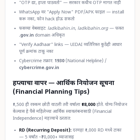
"OTP द्या, हप्ता पाठवतो" — सरकार कधीच OTP मागत नाही
WhatsApp वर "Apply Now" PDF/APK फाइल — install
करू नका, फोन hack होऊ शकतो
फसव्या वेबसाइट:
ladkibahin.in
,
ladkibahin.org
— फक्त
.gov.in
domain अधिकृत
"Verify Aadhaar" links — UIDAI व्यतिरिक्त कुठेही आधार
पूर्ण क्रमांक टाकू नका
Cybercrime तक्रार:
1930
(National Helpline) /
cybercrime.gov.in
हप्त्याचा वापर — आर्थिक नियोजन सूचना
(Financial Planning Tips)
₹1,500 ही रक्कम छोटी वाटली तरी वर्षाला
₹18,000
होते. योग्य नियोजन
केल्यास हे पैसे महिलेच्या आर्थिक स्वावलंबनासाठी (Financial
Independence) महत्त्वाचे ठरतात:
RD (Recurring Deposit):
दरमहा ₹1,000 RD मध्ये टाका
— 5 वर्षांत ~₹70,000+ व्याजासह