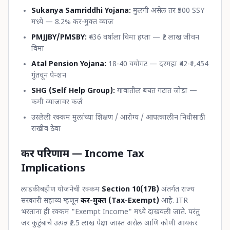
Sukanya Samriddhi Yojana:
मुलगी असेल तर ₹500 SSY
मध्ये — 8.2% कर-मुक्त व्याज
PMJJBY/PMSBY:
₹436 वर्षाला विमा हप्ता — ₹2 लाख जीवन
विमा
Atal Pension Yojana:
18-40 वयोगट — दरमहा ₹42-₹1,454
गुंतवून पेन्शन
SHG (Self Help Group):
गावातील बचत गटात जोडा —
कमी व्याजावर कर्ज
उरलेली रक्कम मुलांच्या शिक्षण / आरोग्य / आपत्कालीन निधीसाठी
राखीव ठेवा
कर परिणाम — Income Tax
Implications
लाडकी बहीण योजनेची रक्कम
Section 10(17B)
अंतर्गत राज्य
सरकारी सहाय्य म्हणून
कर-मुक्त (Tax-Exempt)
आहे. ITR
भरताना ही रक्कम "Exempt Income" मध्ये दाखवली जाते. परंतु
जर कुटुंबाचे उत्पन्न ₹2.5 लाख पेक्षा जास्त असेल आणि कोणी आयकर