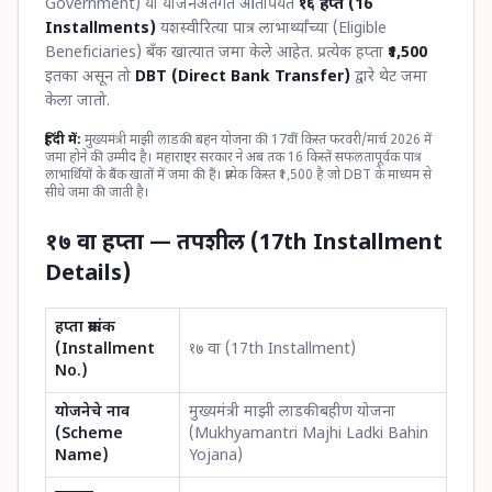
Government) या योजनेअंतर्गत आतापर्यंत
१६ हप्ते (16
Installments)
यशस्वीरित्या पात्र लाभार्थ्यांच्या (Eligible
Beneficiaries) बँक खात्यात जमा केले आहेत. प्रत्येक हप्ता
₹1,500
इतका असून तो
DBT (Direct Bank Transfer)
द्वारे थेट जमा
केला जातो.
हिंदी में:
मुख्यमंत्री माझी लाडकी बहन योजना की 17वीं किस्त फरवरी/मार्च 2026 में
जमा होने की उम्मीद है। महाराष्ट्र सरकार ने अब तक 16 किस्तें सफलतापूर्वक पात्र
लाभार्थियों के बैंक खातों में जमा की हैं। प्रत्येक किस्त ₹1,500 है जो DBT के माध्यम से
सीधे जमा की जाती है।
१७ वा हप्ता — तपशील (17th Installment
Details)
हप्ता क्रमांक
(Installment
१७ वा (17th Installment)
No.)
योजनेचे नाव
मुख्यमंत्री माझी लाडकी बहीण योजना
(Scheme
(Mukhyamantri Majhi Ladki Bahin
Name)
Yojana)