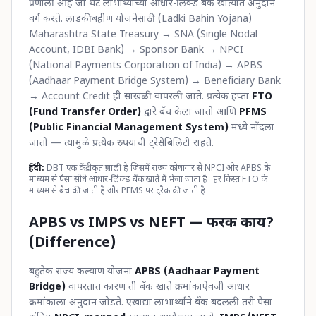
प्रणाली आहे जी थेट लाभार्थ्याच्या आधार-लिंक्ड बँक खात्यात अनुदान
वर्ग करते. लाडकी बहीण योजनेसाठी (Ladki Bahin Yojana)
Maharashtra State Treasury → SNA (Single Nodal
Account, IDBI Bank) → Sponsor Bank → NPCI
(National Payments Corporation of India) → APBS
(Aadhaar Payment Bridge System) → Beneficiary Bank
→ Account Credit ही साखळी वापरली जाते. प्रत्येक हप्ता
FTO
(Fund Transfer Order)
द्वारे बॅच केला जातो आणि
PFMS
(Public Financial Management System)
मध्ये नोंदला
जातो — त्यामुळे प्रत्येक रुपयाची ट्रेसेबिलिटी राहते.
हिंदी:
DBT एक केंद्रीकृत प्रणाली है जिसमें राज्य कोषागार से NPCI और APBS के
माध्यम से पैसा सीधे आधार-लिंक्ड बैंक खाते में भेजा जाता है। हर किस्त FTO के
माध्यम से बैच की जाती है और PFMS पर ट्रैक की जाती है।
APBS vs IMPS vs NEFT — फरक काय?
(Difference)
बहुतेक राज्य कल्याण योजना
APBS (Aadhaar Payment
Bridge)
वापरतात कारण ती बँक खाते क्रमांकाऐवजी आधार
क्रमांकाला अनुदान जोडते. एखाद्या लाभार्थ्याने बँक बदलली तरी पैसा