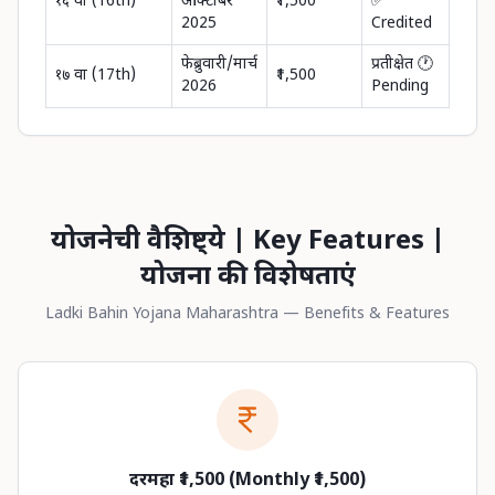
१६ वा (16th)
ऑक्टोबर
₹1,500
✅
2025
Credited
फेब्रुवारी/मार्च
प्रतीक्षेत 🕐
१७ वा (17th)
₹1,500
2026
Pending
योजनेची वैशिष्ट्ये | Key Features |
योजना की विशेषताएं
Ladki Bahin Yojana Maharashtra — Benefits & Features
दरमहा ₹1,500 (Monthly ₹1,500)