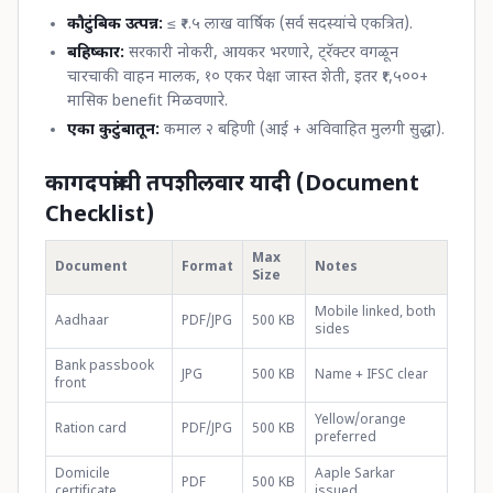
कौटुंबिक उत्पन्न:
≤ ₹२.५ लाख वार्षिक (सर्व सदस्यांचे एकत्रित).
बहिष्कार:
सरकारी नोकरी, आयकर भरणारे, ट्रॅक्टर वगळून
चारचाकी वाहन मालक, १० एकर पेक्षा जास्त शेती, इतर ₹१,५००+
मासिक benefit मिळवणारे.
एका कुटुंबातून:
कमाल २ बहिणी (आई + अविवाहित मुलगी सुद्धा).
कागदपत्रांची तपशीलवार यादी (Document
Checklist)
Max
Document
Format
Notes
Size
Mobile linked, both
Aadhaar
PDF/JPG
500 KB
sides
Bank passbook
JPG
500 KB
Name + IFSC clear
front
Yellow/orange
Ration card
PDF/JPG
500 KB
preferred
Domicile
Aaple Sarkar
PDF
500 KB
certificate
issued