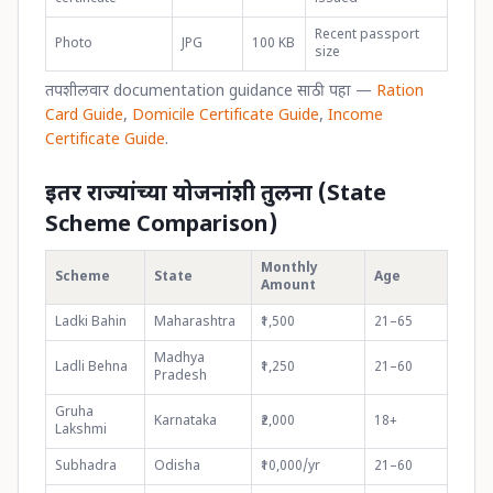
Recent passport
Photo
JPG
100 KB
size
तपशीलवार documentation guidance साठी पहा —
Ration
Card Guide
,
Domicile Certificate Guide
,
Income
Certificate Guide
.
इतर राज्यांच्या योजनांशी तुलना (State
Scheme Comparison)
Monthly
Scheme
State
Age
Amount
Ladki Bahin
Maharashtra
₹1,500
21–65
Madhya
Ladli Behna
₹1,250
21–60
Pradesh
Gruha
Karnataka
₹2,000
18+
Lakshmi
Subhadra
Odisha
₹10,000/yr
21–60