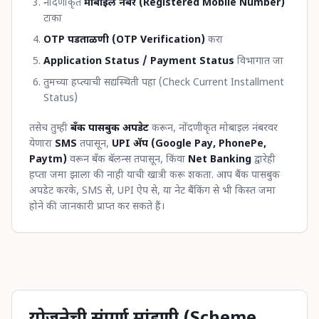
नोंदणीकृत
मोबाइल नंबर (Registered Mobile Number)
टाका
OTP पडताळणी (OTP Verification)
करा
Application Status / Payment Status
विभागात जा
तुमच्या हप्त्याची सद्यस्थिती पहा (Check Current Installment
Status)
तसेच तुम्ही
बँक पासबुक अपडेट
करून, नोंदणीकृत मोबाइल नंबरवर
येणारा
SMS
तपासून,
UPI ॲप (Google Pay, PhonePe,
Paytm)
वरून बँक बॅलन्स तपासून, किंवा
Net Banking
द्वारेही
हप्ता जमा झाला की नाही याची खात्री करू शकता. आप बैंक पासबुक
अपडेट करके, SMS से, UPI ऐप से, या नेट बैंकिंग से भी किस्त जमा
होने की जानकारी प्राप्त कर सकते हैं।